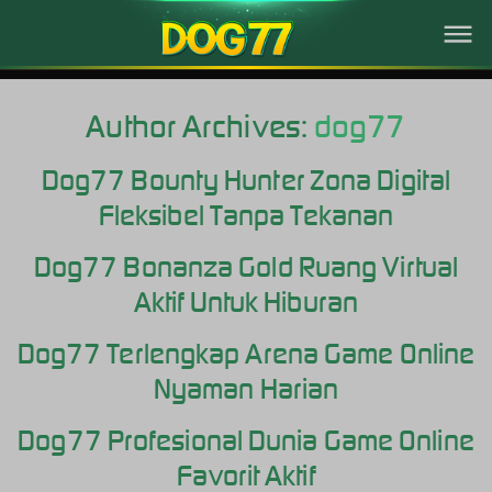
Link Alternatif
Author Archives:
dog77
Dog77 Bounty Hunter Zona Digital
Fleksibel Tanpa Tekanan
Dog77 Bonanza Gold Ruang Virtual
Aktif Untuk Hiburan
Dog77 Terlengkap Arena Game Online
Nyaman Harian
Dog77 Profesional Dunia Game Online
Favorit Aktif