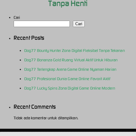
Tanpa Henti
Cari
Cari
Recent Posts
Dog77 Bounty Hunter Zona Digital Fleksibel Tanpa Tekanan
Dog77 Bonanza Gold Ruang Virtual Aktif Untuk Hiburan
Dog77 Terlengkap Arena Game Online Nyaman Harian
Dog77 Profesional Dunia Game Online Favorit Aktif
Dog77 Lucky Spins Zona Digital Game Online Modern
Recent Comments
Tidak ada komentar untuk ditampilkan.